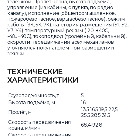
тележкой. Пролёт крана, высота подъёма,
управление (из кабины, с пульта, по радио
каналу), исполнение (общепромышленное,
пожаробезопасное, взрывобезопасное), режим
работы (3К, 5К, 7К), категория размещения (У1, У2,
У3, У4), температурный режим (-20...+40С,
-40...+40С), токоподвод (тролейный, кабельный),
скорости передвижения всех механизмов
уточняются покупателем при размещении
заявки.
ТЕХНИЧЕСКИЕ
ХАРАКТЕРИСТИКИ
Грузоподъемность, т
5
Высота подъёма, м
16
13,5 16,5 19,5 22,5
Пролёт, м
25,5 28,5 31,5
Скорость передвижения
68,4-92,8
крана, м/мин
Скорость передвижения