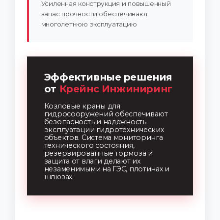
Усиленная конструкция и повышенный
запас прочности обеспечивают
многолетнюю эксплуатацию
Эффективные решения
от
Крейнс
Инжиниринг
Козловые краны для
гидросооружений обеспечивают
безопасность и надёжность
эксплуатации гидротехнических
объектов. Система мониторинга
технического состояния,
резервированные тормоза и
защита от влаги делают их
незаменимыми на ГЭС, плотинах и
шлюзах.