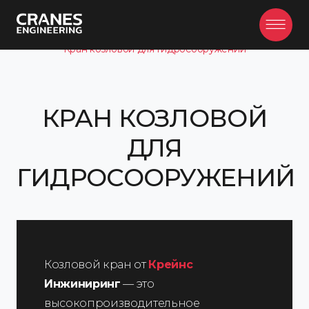
/
/
/
Главная
Продукция
Козловые краны
Кран козловой для гидросооружений
КРАН КОЗЛОВОЙ
ДЛЯ
ГИДРОСООРУЖЕНИЙ
Козловой кран от
Крейнс
Инжиниринг
— это
высокопроизводительное