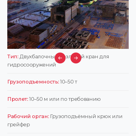
Тип:
Двухбалочный козловой кран для
гидросооружений
Грузоподъемность:
10–50 т
Пролет:
10–50 м или по требованию
Рабочий орган:
Грузоподъёмный крюк или
грейфер