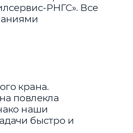
илсервис-РНГС». Все
ваниями
го крана.
на повлекла
нако наши
адачи быстро и