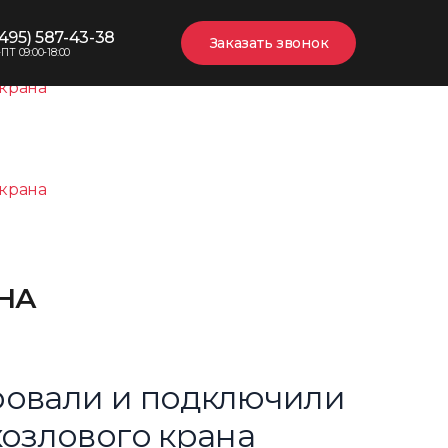
(495) 587-43-38
Заказать звонок
ПТ 09:00-18:00
 крана
 крана
НА
ровали и подключили
озлового крана