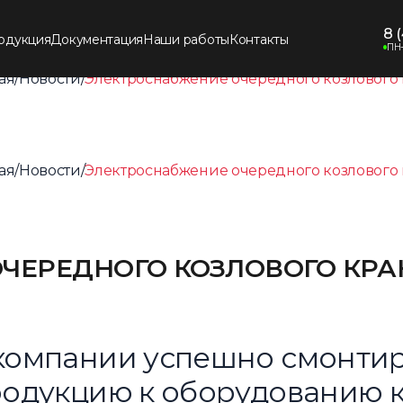
8 
одукция
Документация
Наши работы
Контакты
ПН-
ая
Новости
Электроснабжение очередного козлового
/
/
ая
Новости
Электроснабжение очередного козлового
/
/
ЧЕРЕДНОГО КОЗЛОВОГО КРА
компании успешно смонти
одукцию к оборудованию к