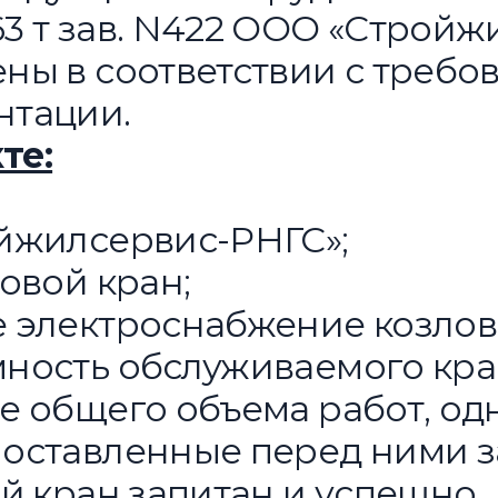
3 т зав. N422 ООО «Стройж
ны в соответствии с требо
нтации.
те:
жилсервис-РНГС»;
овой кран;
электроснабжение козлово
ность обслуживаемого кра
е общего объема работ, од
оставленные перед ними з
ой кран запитан и успешно